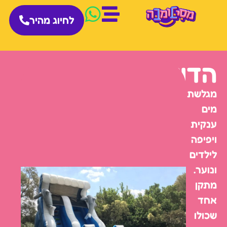
לחיוג מהיר
הדולפינים
מגלשת
מים
ענקית
ויפיפה
לילדים
ונוער.
מתקן
אחד
שכולו