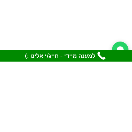
למענה מיידי - חייג/י אלינו :)
מידות המתנפח
אורך: 4
רוחב: 3
גובה: 3 מטר
גילאים
גיל: גיל 3 עד 100
זמן פתיחת המתנפח
זמן פתיחת המתקן: 5 דקות
דרישות המתנפח
חשמל