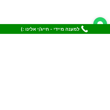
למענה מיידי - חייג/י אלינו :)