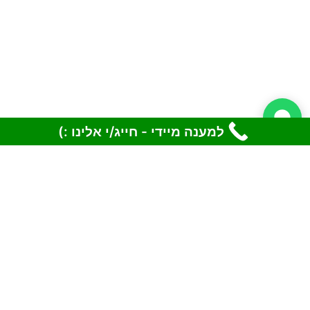
למענה מיידי - חייג/י אלינו :)