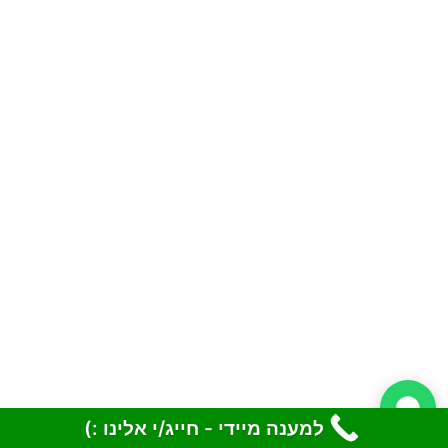
למענה מיידי - חייג/י אלינו :)