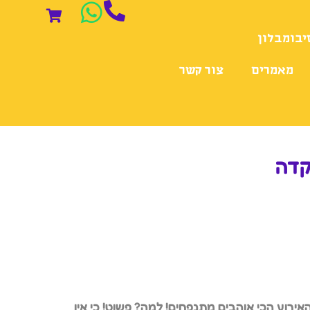
יבומבלון
מאמרים
צור קשר
קדה
ירוע הכי אוהבים מתנפחים! למה? פשוט! כי אין