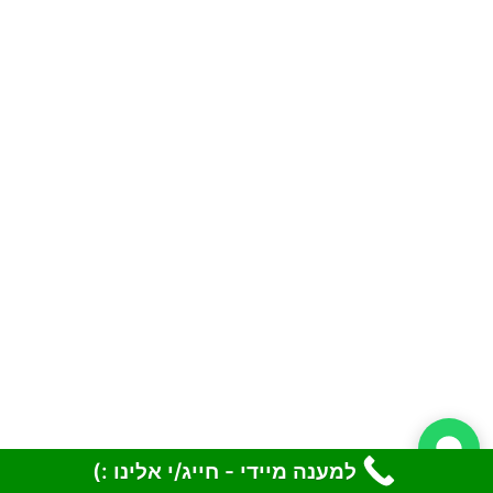
למענה מיידי - חייג/י אלינו :)