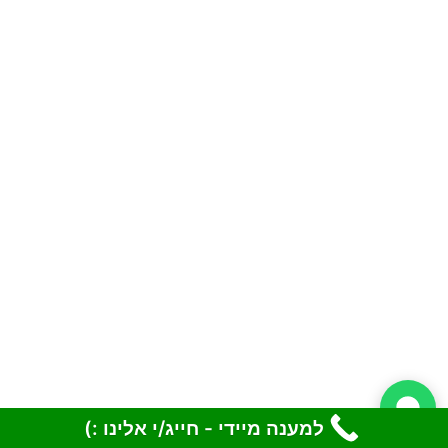
למענה מיידי - חייג/י אלינו :)